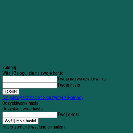
Zaloguj
Witaj! Zaloguj się na swoje konto
Twoja nazwa użytkownika
Twoje hasło
Nie pamiętasz hasła? Skorzystaj z Pomocy
Odzyskiwanie hasła
Odzyskaj swoje hasło
Twój e-mail
Hasło zostanie wysłane e-mailem.