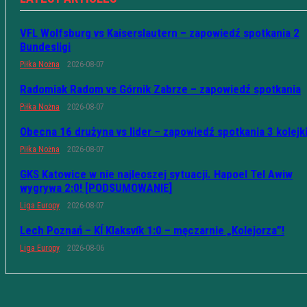
VFL Wolfsburg vs Kaiserslautern – zapowiedź spotkania 2
Bundesligi
Piłka Nożna
2026-08-07
Radomiak Radom vs Górnik Zabrze – zapowiedź spotkania
Piłka Nożna
2026-08-07
Obecna 16 drużyna vs lider – zapowiedź spotkania 3 kolejk
Piłka Nożna
2026-08-07
GKS Katowice w nie najleoszej sytuacji. Hapoel Tel Awiw
wygrywa 2:0! [PODSUMOWANIE]
Liga Europy
2026-08-07
Lech Poznań – KÍ Klaksvík 1:0 – męczarnie „Kolejorza”!
Liga Europy
2026-08-06