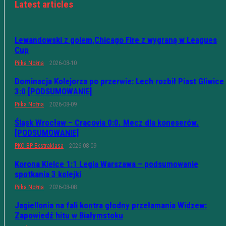
Latest articles
Lewandowski z golem,Chicago Fire z wygraną w Leagues
Cup
Piłka Nożna
2026-08-10
Dominacja Kolejorza po przerwie: Lech rozbił Piast Gliwice
3:0 [PODSUMOWANIE]
Piłka Nożna
2026-08-09
Śląsk Wrocław – Cracovia 0:0. Mecz dla koneserów.
[PODSUMOWANIE]
PKO BP Ekstraklasa
2026-08-09
Korona Kielce 1:1 Legia Warszawa – podsumowanie
spotkania 3 kolejki
Piłka Nożna
2026-08-08
Jagiellonia na fali kontra głodny przełamania Widzew:
Zapowiedź hitu w Białymstoku