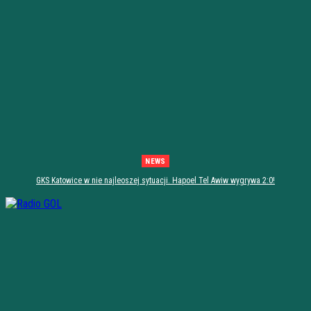
NEWS
GKS Katowice w nie najleoszej sytuacji. Hapoel Tel Awiw wygrywa 2:0!
[PODSUMOWANIE]