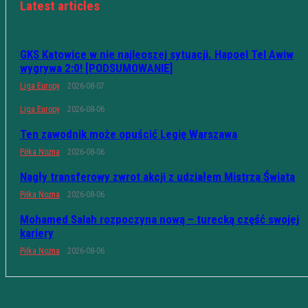
Latest articles
GKS Katowice w nie najleoszej sytuacji. Hapoel Tel Awiw
wygrywa 2:0! [PODSUMOWANIE]
Liga Europy
2026-08-07
Liga Europy
2026-08-06
Ten zawodnik może opuścić Legię Warszawa
Piłka Nożna
2026-08-06
Nagły transferowy zwrot akcji z udziałem Mistrza Świata
Piłka Nożna
2026-08-06
Mohamed Salah rozpoczyna nową – turecką część swojej
kariery
Piłka Nożna
2026-08-06