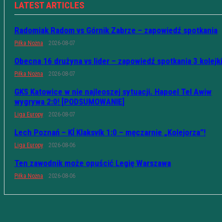
LATEST ARTICLES
Radomiak Radom vs Górnik Zabrze – zapowiedź spotkania
Piłka Nożna
2026-08-07
Obecna 16 drużyna vs lider – zapowiedź spotkania 3 kolejk
Piłka Nożna
2026-08-07
GKS Katowice w nie najleoszej sytuacji. Hapoel Tel Awiw
wygrywa 2:0! [PODSUMOWANIE]
Liga Europy
2026-08-07
Lech Poznań – KÍ Klaksvík 1:0 – męczarnie „Kolejorza”!
Liga Europy
2026-08-06
Ten zawodnik może opuścić Legię Warszawa
Piłka Nożna
2026-08-06