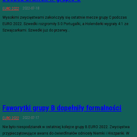
2022-07-18
EURO 2022
Wysokimi zwycięstwami zakończyły się ostatnie mecze grupy C podczas
EURO 2022. Szwedki rozgromiły 5:0 Portugalki, a Holenderki wygrały 4:1 ze
Szwajcarkami. Szwedki już do przerwy...
Faworytki grupy B dopełniły formalności
2022-07-17
EURO 2022
Nie było niespodzianek w ostatniej kolejce grupy B EURO 2022. Zwycięstwa
przypieczętowujące awans do ćwierćfinałów odniosły Niemki i Hiszpanki. W