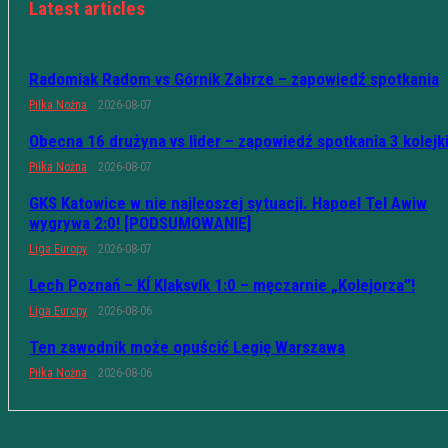
Latest articles
Radomiak Radom vs Górnik Zabrze – zapowiedź spotkania
Piłka Nożna
2026-08-07
Obecna 16 drużyna vs lider – zapowiedź spotkania 3 kolejk
Piłka Nożna
2026-08-07
GKS Katowice w nie najleoszej sytuacji. Hapoel Tel Awiw
wygrywa 2:0! [PODSUMOWANIE]
Liga Europy
2026-08-07
Lech Poznań – KÍ Klaksvík 1:0 – męczarnie „Kolejorza”!
Liga Europy
2026-08-06
Ten zawodnik może opuścić Legię Warszawa
Piłka Nożna
2026-08-06