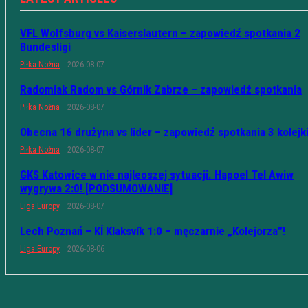
VFL Wolfsburg vs Kaiserslautern – zapowiedź spotkania 2
Bundesligi
Piłka Nożna
2026-08-07
Radomiak Radom vs Górnik Zabrze – zapowiedź spotkania
Piłka Nożna
2026-08-07
Obecna 16 drużyna vs lider – zapowiedź spotkania 3 kolejk
Piłka Nożna
2026-08-07
GKS Katowice w nie najleoszej sytuacji. Hapoel Tel Awiw
wygrywa 2:0! [PODSUMOWANIE]
Liga Europy
2026-08-07
Lech Poznań – KÍ Klaksvík 1:0 – męczarnie „Kolejorza”!
Liga Europy
2026-08-06