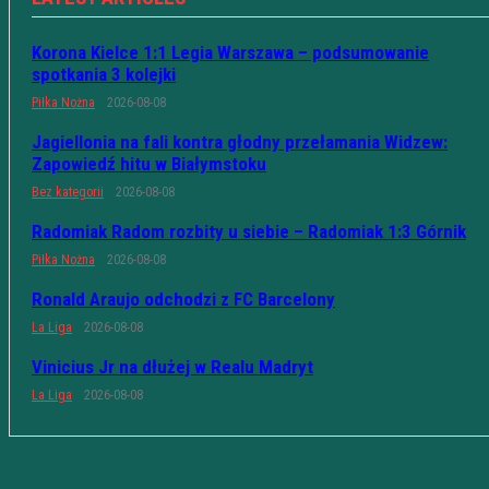
Korona Kielce 1:1 Legia Warszawa – podsumowanie
spotkania 3 kolejki
Piłka Nożna
2026-08-08
Jagiellonia na fali kontra głodny przełamania Widzew:
Zapowiedź hitu w Białymstoku
Bez kategorii
2026-08-08
Radomiak Radom rozbity u siebie – Radomiak 1:3 Górnik
Piłka Nożna
2026-08-08
Ronald Araujo odchodzi z FC Barcelony
La Liga
2026-08-08
Vinicius Jr na dłużej w Realu Madryt
La Liga
2026-08-08