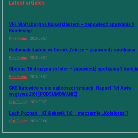
Latest articles
VFL Wolfsburg vs Kaiserslautern – zapowiedź spotkania 2
Bundesligi
Piłka Nożna
2026-08-07
Radomiak Radom vs Górnik Zabrze – zapowiedź spotkania
Piłka Nożna
2026-08-07
Obecna 16 drużyna vs lider – zapowiedź spotkania 3 kolejk
Piłka Nożna
2026-08-07
GKS Katowice w nie najleoszej sytuacji. Hapoel Tel Awiw
wygrywa 2:0! [PODSUMOWANIE]
Liga Europy
2026-08-07
Lech Poznań – KÍ Klaksvík 1:0 – męczarnie „Kolejorza”!
Liga Europy
2026-08-06