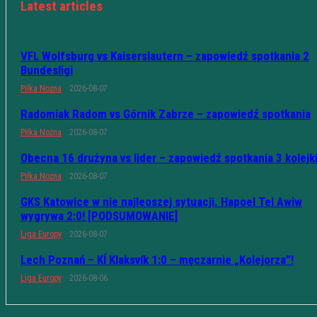
Latest articles
VFL Wolfsburg vs Kaiserslautern – zapowiedź spotkania 2
Bundesligi
Piłka Nożna
2026-08-07
Radomiak Radom vs Górnik Zabrze – zapowiedź spotkania
Piłka Nożna
2026-08-07
Obecna 16 drużyna vs lider – zapowiedź spotkania 3 kolejk
Piłka Nożna
2026-08-07
GKS Katowice w nie najleoszej sytuacji. Hapoel Tel Awiw
wygrywa 2:0! [PODSUMOWANIE]
Liga Europy
2026-08-07
Lech Poznań – KÍ Klaksvík 1:0 – męczarnie „Kolejorza”!
Liga Europy
2026-08-06