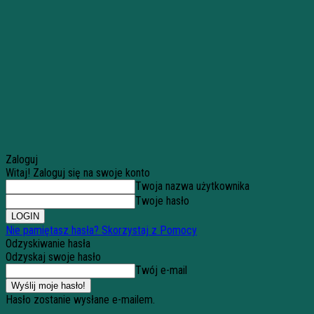
Zaloguj
Witaj! Zaloguj się na swoje konto
Twoja nazwa użytkownika
Twoje hasło
Nie pamiętasz hasła? Skorzystaj z Pomocy
Odzyskiwanie hasła
Odzyskaj swoje hasło
Twój e-mail
Hasło zostanie wysłane e-mailem.