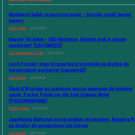
Mohamed Salah rozpoczyna nową – turecką część swojej
kariery
Piłka Nożna
2026-08-06
Hapoel Tel Awiw – GKS Katowice. Kolejny krok w stronę
pucharów? [ZAPOWIEDŹ]
Liga Konferencji Europy
2026-08-06
Lech Poznań i jego wyspiarska przeszkoda na drodze do
europejskich pucharów [zapowiedź]
Liga Europy
2026-08-06
Śląsk II Wrocław po szalonym meczu awansuje do kolejnej
rundy. Puchar Polski nie dla Stali Stalowa Wola!
[PODSUMOWANIE]
Puchar Polski
2026-08-05
Jagiellonia Białystok przed wielkim wyzwaniem. Rangers F
na drodze do upragnionej Ligi Europy
Liga Europy
2026-08-05