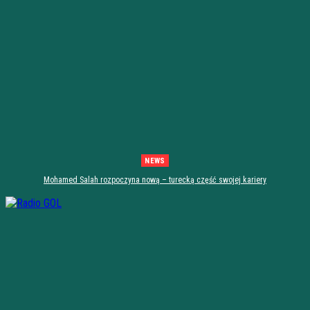
NEWS
Mohamed Salah rozpoczyna nową – turecką część swojej kariery