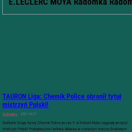
E.LECLERC MOYA Radomka Rado
TAURON Liga: Chemik Police obronił tytuł
mistrzyń Polski!
2021-04-21
Siatkówka
Siatkarki Grupy Azoty Chemik Police po raz 9. w historii klubu sięgnęły po tytuł
mistrzyń Polski! Podopieczne Ferhata Akbasa w czwartym meczu finałowym