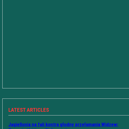
LATEST ARTICLES
Jagiellonia na fali kontra głodny przełamania Widzew: