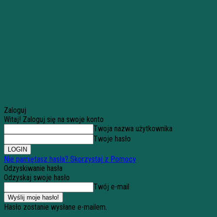
Zaloguj
Witaj! Zaloguj się na swoje konto
Twoja nazwa użytkownika
Twoje hasło
Nie pamiętasz hasła? Skorzystaj z Pomocy
Odzyskiwanie hasła
Odzyskaj swoje hasło
Twój e-mail
Hasło zostanie wysłane e-mailem.