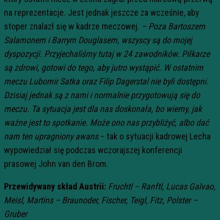
na reprezentacje. Jest jednak jeszcze za wcześnie, aby
stoper znalazł się w kadrze meczowej.
– Poza Bartoszem
Salamonem i Barrym Douglasem, wszyscy są do mojej
dyspozycji. Przyjechaliśmy tutaj w 24 zawodników. Piłkarze
są zdrowi, gotowi do tego, aby jutro wystąpić. W ostatnim
meczu Lubomir Satka oraz Filip Dagerstal nie byli dostępni.
Dzisiaj jednak są z nami i normalnie przygotowują się do
meczu. Ta sytuacja jest dla nas doskonała, bo wiemy, jak
ważne jest to spotkanie. Może ono nas przybliżyć, albo dać
nam ten upragniony awans
– tak o sytuacji kadrowej Lecha
wypowiedział się podczas wczorajszej konferencji
prasowej John van den Brom.
Przewidywany skład Austrii:
Fruchtl – Ranftl, Lucas Galvao,
Meisl, Martins – Braunoder, Fischer, Teigl, Fitz, Polster –
Gruber