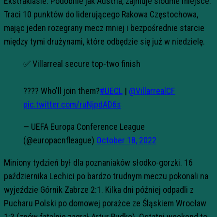
Ekstraklasie. Podobnie jak Austria, zajmuje siódme miejsce.
Traci 10 punktów do liderującego Rakowa Częstochowa,
mając jeden rozegrany mecz mniej i bezpośrednie starcie
między tymi drużynami, które odbędzie się już w niedzielę.
✅ Villarreal secure top-two finish
???? Who'll join them?
#UECL
|
@VillarrealCF
pic.twitter.com/ruNjpdAD6s
— UEFA Europa Conference League
(@europacnfleague)
October 18, 2022
Miniony tydzień był dla poznaniaków słodko-gorzki. 16
października Lechici po bardzo trudnym meczu pokonali na
wyjeździe Górnik Zabrze 2:1. Kilka dni później odpadli z
Pucharu Polski po domowej porażce ze Śląskiem Wrocław
1:3 (znów fatalnie zagrał Artur Rudko). Ostatni weekend to