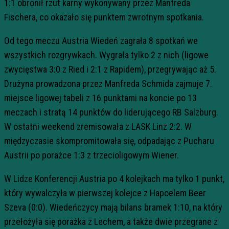
1:1 obronił rzut karny wykonywany przez Manfreda
Fischera, co okazało się punktem zwrotnym spotkania.
Od tego meczu Austria Wiedeń zagrała 8 spotkań we
wszystkich rozgrywkach. Wygrała tylko 2 z nich (ligowe
zwycięstwa 3:0 z Ried i 2:1 z Rapidem), przegrywając aż 5.
Drużyna prowadzona przez Manfreda Schmida zajmuje 7.
miejsce ligowej tabeli z 16 punktami na koncie po 13
meczach i stratą 14 punktów do liderującego RB Salzburg.
W ostatni weekend zremisowała z LASK Linz 2:2. W
międzyczasie skompromitowała się, odpadając z Pucharu
Austrii po porażce 1:3 z trzecioligowym Wiener.
W Lidze Konferencji Austria po 4 kolejkach ma tylko 1 punkt,
który wywalczyła w pierwszej kolejce z Hapoelem Beer
Szeva (0:0). Wiedeńczycy mają bilans bramek 1:10, na który
przełożyła się porażka z Lechem, a także dwie przegrane z