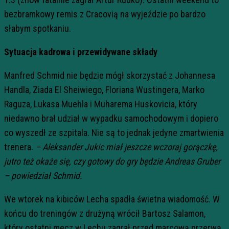
bezbramkowy remis z Cracovią na wyjeździe po bardzo
słabym spotkaniu.
Sytuacja kadrowa i przewidywane składy
Manfred Schmid nie będzie mógł skorzystać z Johannesa
Handla, Ziada El Sheiwiego, Floriana Wustingera, Marko
Raguza, Lukasa Muehla i Muharema Huskovicia, który
niedawno brał udział w wypadku samochodowym i dopiero
co wyszedł ze szpitala. Nie są to jednak jedyne zmartwienia
trenera.
–
Aleksander Jukic miał jeszcze wczoraj gorączkę,
jutro też okaże się, czy gotowy do gry będzie Andreas Gruber
– powiedział Schmid.
We wtorek na kibiców Lecha spadła świetna wiadomość. W
końcu do treningów z drużyną wrócił Bartosz Salamon,
który ostatni mecz w Lechu zagrał przed marcową przerwą