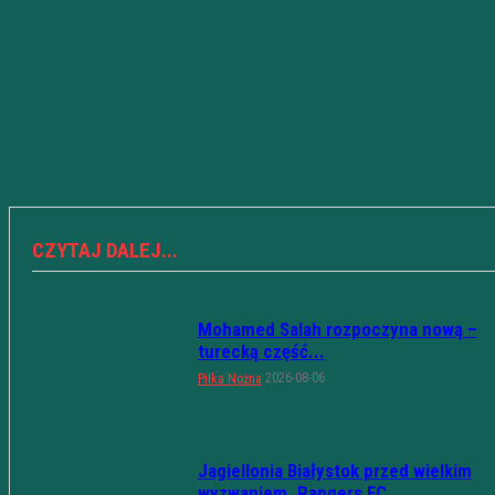
CZYTAJ DALEJ...
Mohamed Salah rozpoczyna nową –
turecką część...
2026-08-06
Piłka Nożna
Jagiellonia Białystok przed wielkim
wyzwaniem. Rangers FC...