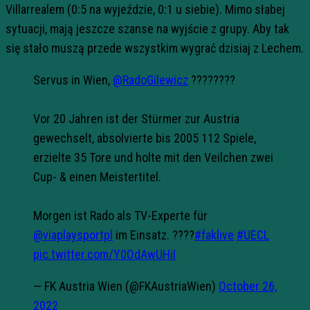
Villarrealem (0:5 na wyjeździe, 0:1 u siebie). Mimo słabej
sytuacji, mają jeszcze szanse na wyjście z grupy. Aby tak
się stało muszą przede wszystkim wygrać dzisiaj z Lechem.
Servus in Wien,
@RadoGilewicz
????????
Vor 20 Jahren ist der Stürmer zur Austria
gewechselt, absolvierte bis 2005 112 Spiele,
erzielte 35 Tore und holte mit den Veilchen zwei
Cup- & einen Meistertitel.
Morgen ist Rado als TV-Experte für
@viaplaysportpl
im Einsatz. ????️
#faklive
#UECL
pic.twitter.com/Y0OdAwUHiI
— FK Austria Wien (@FKAustriaWien)
October 26,
2022