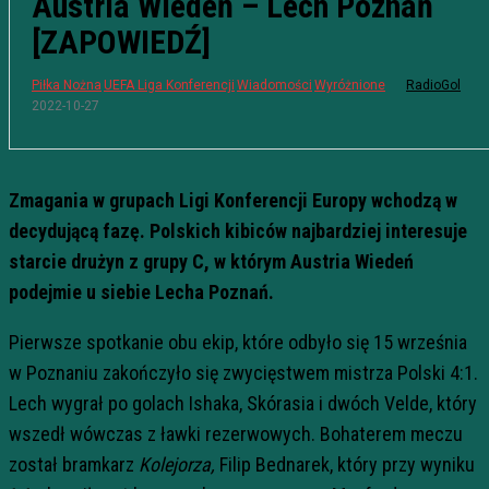
Austria Wiedeń – Lech Poznań
[ZAPOWIEDŹ]
Piłka Nożna
UEFA Liga Konferencji
Wiadomości
Wyróżnione
RadioGol
2022-10-27
Zmagania w grupach Ligi Konferencji Europy wchodzą w
decydującą fazę. Polskich kibiców najbardziej interesuje
starcie drużyn z grupy C, w którym Austria Wiedeń
podejmie u siebie Lecha Poznań.
Pierwsze spotkanie obu ekip, które odbyło się 15 września
w Poznaniu zakończyło się zwycięstwem mistrza Polski 4:1.
Lech wygrał po golach Ishaka, Skórasia i dwóch Velde, który
wszedł wówczas z ławki rezerwowych. Bohaterem meczu
został bramkarz
Kolejorza,
Filip Bednarek, który przy wyniku