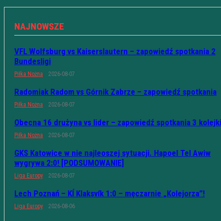
NAJNOWSZE
VFL Wolfsburg vs Kaiserslautern – zapowiedź spotkania 2
Bundesligi
Piłka Nożna
2026-08-07
Radomiak Radom vs Górnik Zabrze – zapowiedź spotkania
Piłka Nożna
2026-08-07
Obecna 16 drużyna vs lider – zapowiedź spotkania 3 kolejk
Piłka Nożna
2026-08-07
GKS Katowice w nie najleoszej sytuacji. Hapoel Tel Awiw
wygrywa 2:0! [PODSUMOWANIE]
Liga Europy
2026-08-07
Lech Poznań – KÍ Klaksvík 1:0 – męczarnie „Kolejorza”!
Liga Europy
2026-08-06