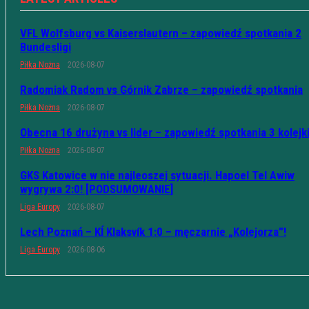
VFL Wolfsburg vs Kaiserslautern – zapowiedź spotkania 2
Bundesligi
Piłka Nożna
2026-08-07
Radomiak Radom vs Górnik Zabrze – zapowiedź spotkania
Piłka Nożna
2026-08-07
Obecna 16 drużyna vs lider – zapowiedź spotkania 3 kolejk
Piłka Nożna
2026-08-07
GKS Katowice w nie najleoszej sytuacji. Hapoel Tel Awiw
wygrywa 2:0! [PODSUMOWANIE]
Liga Europy
2026-08-07
Lech Poznań – KÍ Klaksvík 1:0 – męczarnie „Kolejorza”!
Liga Europy
2026-08-06