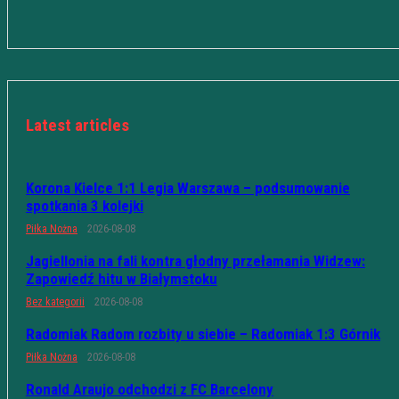
Latest articles
Korona Kielce 1:1 Legia Warszawa – podsumowanie
spotkania 3 kolejki
Piłka Nożna
2026-08-08
Jagiellonia na fali kontra głodny przełamania Widzew:
Zapowiedź hitu w Białymstoku
Bez kategorii
2026-08-08
Radomiak Radom rozbity u siebie – Radomiak 1:3 Górnik
Piłka Nożna
2026-08-08
Ronald Araujo odchodzi z FC Barcelony