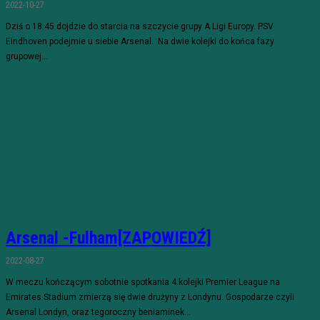
2022-10-27
Dziś o 18:45 dojdzie do starcia na szczycie grupy A Ligi Europy. PSV
Eindhoven podejmie u siebie Arsenal. Na dwie kolejki do końca fazy
grupowej...
Arsenal -Fulham[ZAPOWIEDŹ]
2022-08-27
W meczu kończącym sobotnie spotkania 4.kolejki Premier League na
Emirates Stadium zmierzą się dwie drużyny z Londynu. Gospodarze czyli
Arsenal Londyn, oraz tegoroczny beniaminek...