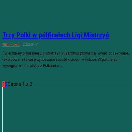
Trzy Polki w półfinałach Ligi Mistrzyń
2022-04-01
Piłka Nożna
Ćwierćfinały piłkarskiej Ligi Mistrzyń 2021/2022 przyniosły wyniki oczekiwane,
rekordowe, a także przynoszące radość kibicom w Polsce. W półfinałach
wystąpią m.in. drużyny z Polkami w...
1
2
Strona 1 z 2