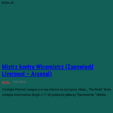
które od...
Mistrz kontra Wicemistrz (Zapowiedź
Liverpool – Arsenal)
2025-08-31
Anglia
3.kolejka Premier League a w niej starcie na szczycie. Ekipa ,, The Reds" która
zdobyła mistrzostwo Anglii o 17:30 podejmie piłkarzy "Kanonierów " Mikela...