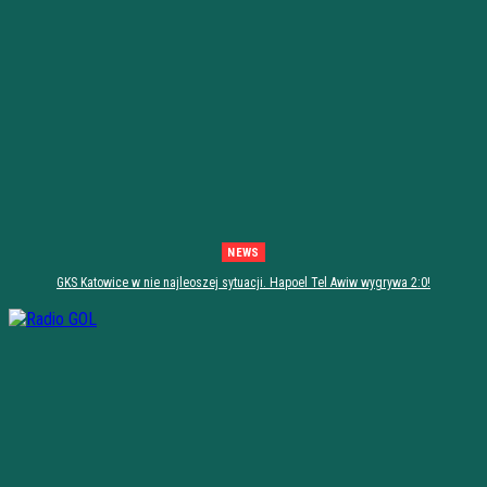
NEWS
GKS Katowice w nie najleoszej sytuacji. Hapoel Tel Awiw wygrywa 2:0!
[PODSUMOWANIE]