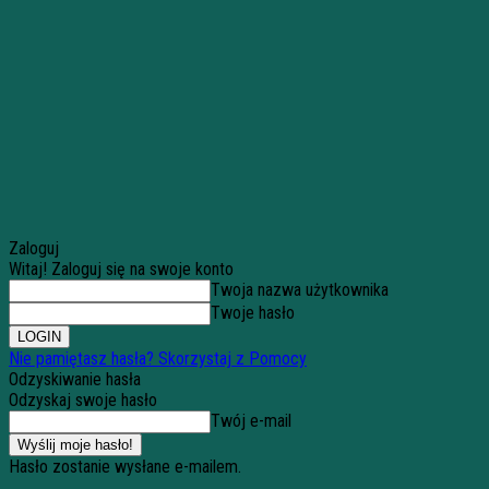
Zaloguj
Witaj! Zaloguj się na swoje konto
Twoja nazwa użytkownika
Twoje hasło
Nie pamiętasz hasła? Skorzystaj z Pomocy
Odzyskiwanie hasła
Odzyskaj swoje hasło
Twój e-mail
Hasło zostanie wysłane e-mailem.