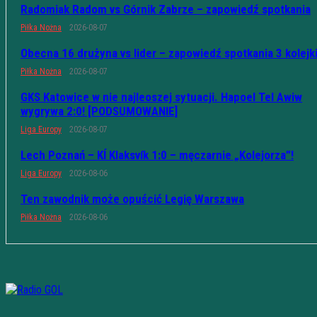
Radomiak Radom vs Górnik Zabrze – zapowiedź spotkania
Piłka Nożna
2026-08-07
Obecna 16 drużyna vs lider – zapowiedź spotkania 3 kolejk
Piłka Nożna
2026-08-07
GKS Katowice w nie najleoszej sytuacji. Hapoel Tel Awiw
wygrywa 2:0! [PODSUMOWANIE]
Liga Europy
2026-08-07
Lech Poznań – KÍ Klaksvík 1:0 – męczarnie „Kolejorza”!
Liga Europy
2026-08-06
Ten zawodnik może opuścić Legię Warszawa
Piłka Nożna
2026-08-06