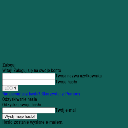
Zaloguj
Witaj! Zaloguj się na swoje konto
Twoja nazwa użytkownika
Twoje hasło
Nie pamiętasz hasła? Skorzystaj z Pomocy
Odzyskiwanie hasła
Odzyskaj swoje hasło
Twój e-mail
Hasło zostanie wysłane e-mailem.