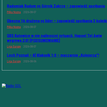
Radomiak Radom vs Górnik Zabrze – zapowiedź spotkania
Piłka Nożna
2026-08-07
Obecna 16 drużyna vs lider – zapowiedź spotkania 3 kolejk
Piłka Nożna
2026-08-07
GKS Katowice w nie najleoszej sytuacji. Hapoel Tel Awiw
wygrywa 2:0! [PODSUMOWANIE]
Liga Europy
2026-08-07
Lech Poznań – KÍ Klaksvík 1:0 – męczarnie „Kolejorza”!
Liga Europy
2026-08-06