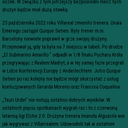
oczek. W związku z tym jutrzejszy bezpośredni mecz tych
drużyn będzie miał dużą stawkę.
25 października 2022 roku Villareal zmieniło trenera. Unaia
Emerego zastąpił Quique Setien. Były trener m.in.
Barcelony niewiele poprawił w grze swojej drużyny.
Przejmował ją, gdy ta była na 7 miejscu w tabeli. Po drodze
„El Submarino Amarillo
”
odpadli w 1/8 finału Pucharu Króla
przegrywając z Realem Madryt, a w tej samej fazie przegrali
w Lidze Konferencji Europy z Anderlechtem. Jutro Quique
Setien po raz kolejny nie będzie mógł skorzystać z usług
kontuzjowanych Gerarda Moreno oraz Francisa Coquelina.
„Txuri Urdin” nie notują ostatnio dobrych wyników. W
ostatnich pięciu spotkaniach wygrali raz i to z czerwoną
latarnią ligi Elche 2:0. Drużyna trenera Imanola Alguacila wie
jak wygrywać z Villarrealem. Udowodnili tak w ostatnim