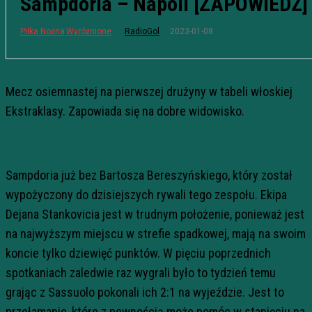
Sampdoria – Napoli [ZAPOWIEDŹ]
2023-01-08
Piłka Nożna
Wyróżnione
RadioGol
Mecz osiemnastej na pierwszej drużyny w tabeli włoskiej
Ekstraklasy. Zapowiada się na dobre widowisko.
Sampdoria już bez Bartosza Bereszyńskiego, który został
wypożyczony do dzisiejszych rywali tego zespołu. Ekipa
Dejana Stankovicia jest w trudnym położenie, ponieważ jest
na najwyższym miejscu w strefie spadkowej, mają na swoim
koncie tylko dziewięć punktów. W pięciu poprzednich
spotkaniach zaledwie raz wygrali było to tydzień temu
grając z Sassuolo pokonali ich 2:1 na wyjeździe. Jest to
przełamanie, które z pewnością może pomóc w stanięciu na