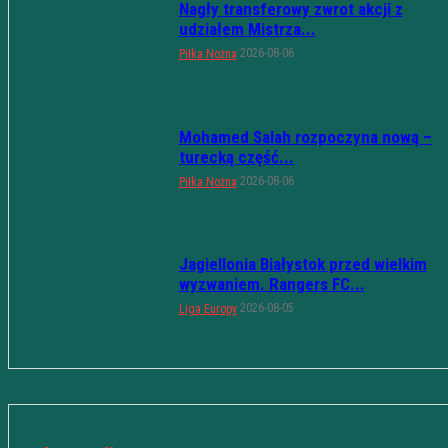
Nagły transferowy zwrot akcji z
udziałem Mistrza...
2026-08-06
Piłka Nożna
Mohamed Salah rozpoczyna nową –
turecką część...
2026-08-06
Piłka Nożna
Jagiellonia Białystok przed wielkim
wyzwaniem. Rangers FC...
2026-08-05
Liga Europy