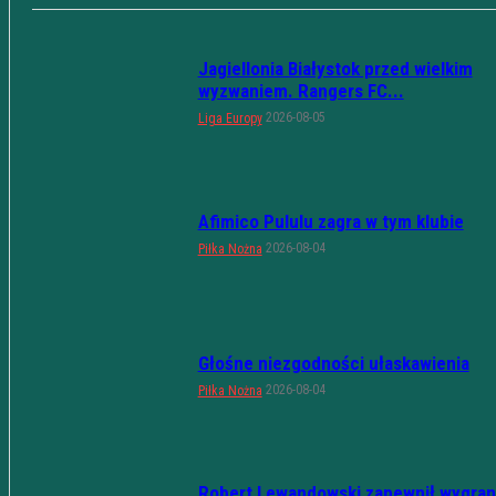
Jagiellonia Białystok przed wielkim
wyzwaniem. Rangers FC...
2026-08-05
Liga Europy
Afimico Pululu zagra w tym klubie
2026-08-04
Piłka Nożna
Głośne niezgodności ułaskawienia
2026-08-04
Piłka Nożna
Robert Lewandowski zapewnił wygran