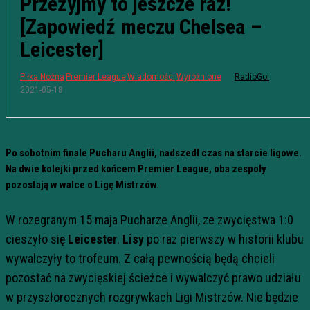
Przeżyjmy to jeszcze raz!
[Zapowiedź meczu Chelsea –
Leicester]
Piłka Nożna
Premier League
Wiadomości
Wyróżnione
RadioGol
2021-05-18
Po sobotnim finale Pucharu Anglii, nadszedł czas na starcie ligowe.
Na dwie kolejki przed końcem Premier League, oba zespoły
pozostają w walce o Ligę Mistrzów.
W rozegranym 15 maja Pucharze Anglii, ze zwycięstwa 1:0
cieszyło się
Leicester
.
Lisy
po raz pierwszy w historii klubu
wywalczyły to trofeum. Z całą pewnością będą chcieli
pozostać na zwycięskiej ścieżce i wywalczyć prawo udziału
w przyszłorocznych rozgrywkach Ligi Mistrzów. Nie będzie