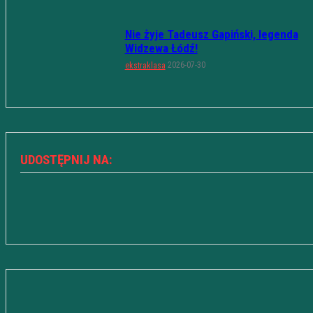
Nie żyje Tadeusz Gapiński, legenda
Widzewa Łódź!
2026-07-30
ekstraklasa
UDOSTĘPNIJ NA: