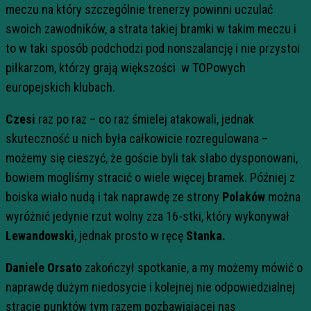
meczu na który szczególnie trenerzy powinni uczulać
swoich zawodników, a strata takiej bramki w takim meczu i
to w taki sposób podchodzi pod nonszalancję i nie przystoi
piłkarzom, którzy grają większości w TOPowych
europejskich klubach.
Czesi
raz po raz – co raz śmielej atakowali, jednak
skuteczność u nich była całkowicie rozregulowana –
możemy się cieszyć, że goście byli tak słabo dysponowani,
bowiem mogliśmy stracić o wiele więcej bramek. Później z
boiska wiało nudą i tak naprawdę ze strony
Polaków
można
wyróżnić jedynie rzut wolny zza 16-stki, który wykonywał
Lewandowski
, jednak prosto w ręcę
Stanka.
Daniele Orsato
zakończył spotkanie, a my możemy mówić o
naprawdę dużym niedosycie i kolejnej nie odpowiedzialnej
stracie punktów tym razem pozbawiającej nas