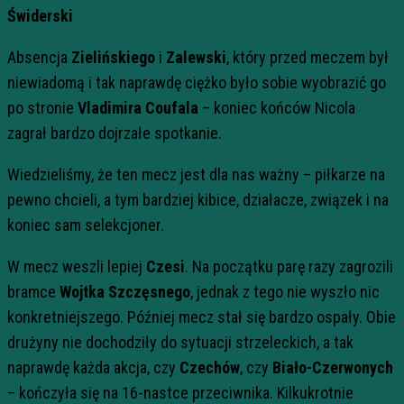
Świderski
Absencja
Zielińskiego
i
Zalewski
, który przed meczem był
niewiadomą i tak naprawdę ciężko było sobie wyobrazić go
po stronie
Vladimira Coufala
– koniec końców Nicola
zagrał bardzo dojrzałe spotkanie.
Wiedzieliśmy, że ten mecz jest dla nas ważny – piłkarze na
pewno chcieli, a tym bardziej kibice, działacze, związek i na
koniec sam selekcjoner.
W mecz weszli lepiej
Czesi
. Na początku parę razy zagrozili
bramce
Wojtka Szczęsnego
, jednak z tego nie wyszło nic
konkretniejszego. Później mecz stał się bardzo ospały. Obie
drużyny nie dochodziły do sytuacji strzeleckich, a tak
naprawdę każda akcja, czy
Czechów
, czy
Biało-Czerwonych
– kończyła się na 16-nastce przeciwnika. Kilkukrotnie