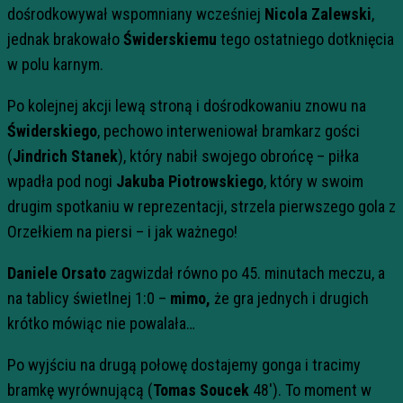
dośrodkowywał wspomniany wcześniej
Nicola Zalewski
,
jednak brakowało
Świderskiemu
tego ostatniego dotknięcia
w polu karnym.
Po kolejnej akcji lewą stroną i dośrodkowaniu znowu na
Świderskiego
, pechowo interweniował bramkarz gości
(
Jindrich Stanek
), który nabił swojego obrońcę – piłka
wpadła pod nogi
Jakuba Piotrowskiego
, który w swoim
drugim spotkaniu w reprezentacji, strzela pierwszego gola z
Orzełkiem na piersi – i jak ważnego!
Daniele Orsato
zagwizdał równo po 45. minutach meczu, a
na tablicy świetlnej 1:0 –
mimo,
że gra jednych i drugich
krótko mówiąc nie powalała…
Po wyjściu na drugą połowę dostajemy gonga i tracimy
bramkę wyrównującą (
Tomas Soucek
48′). To moment w