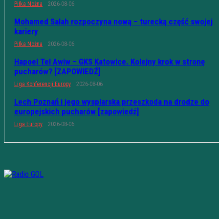
Piłka Nożna
2026-08-06
Mohamed Salah rozpoczyna nową – turecką część swojej
kariery
Piłka Nożna
2026-08-06
Hapoel Tel Awiw – GKS Katowice. Kolejny krok w stronę
pucharów? [ZAPOWIEDŹ]
Liga Konferencji Europy
2026-08-06
Lech Poznań i jego wyspiarska przeszkoda na drodze do
europejskich pucharów [zapowiedź]
Liga Europy
2026-08-06