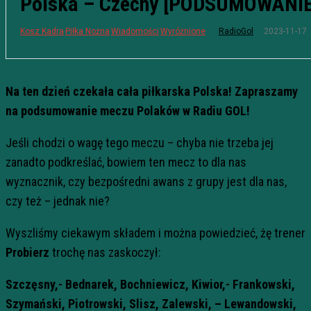
Polska – Czechy [PODSUMOWANIE
2023-11-17
Kosz Kadra
Piłka Nożna
Wiadomości
Wyróżnione
RadioGol
Na ten dzień czekała cała piłkarska Polska! Zapraszamy
na podsumowanie meczu Polaków w Radiu GOL!
Jeśli chodzi o wagę tego meczu – chyba nie trzeba jej
zanadto podkreślać, bowiem ten mecz to dla nas
wyznacznik, czy bezpośredni awans z grupy jest dla nas,
czy też – jednak nie?
Wyszliśmy ciekawym składem i można powiedzieć, żę trener
Probierz
trochę nas zaskoczył:
Szczęsny,- Bednarek, Bochniewicz, Kiwior,- Frankowski,
Szymański, Piotrowski, Slisz, Zalewski, – Lewandowski,