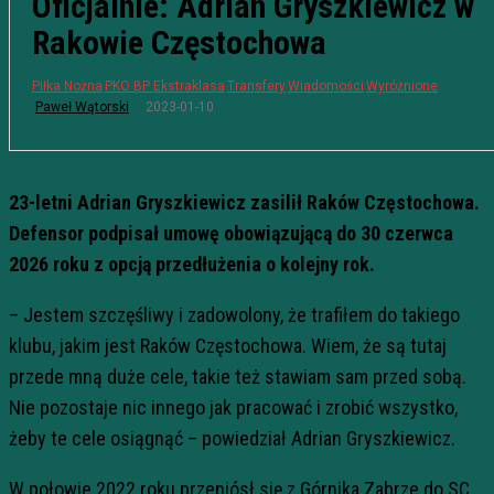
Oficjalnie: Adrian Gryszkiewicz w
Rakowie Częstochowa
Piłka Nożna
PKO BP Ekstraklasa
Transfery
Wiadomości
Wyróżnione
2023-01-10
Paweł Wątorski
23-letni Adrian Gryszkiewicz zasilił Raków Częstochowa.
Defensor podpisał umowę obowiązującą do 30 czerwca
2026 roku z opcją przedłużenia o kolejny rok.
– Jestem szczęśliwy i zadowolony, że trafiłem do takiego
klubu, jakim jest Raków Częstochowa. Wiem, że są tutaj
przede mną duże cele, takie też stawiam sam przed sobą.
Nie pozostaje nic innego jak pracować i zrobić wszystko,
żeby te cele osiągnąć – powiedział Adrian Gryszkiewicz.
W połowie 2022 roku przeniósł się z Górnika Zabrze do SC