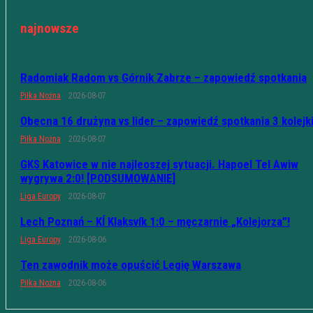
najnowsze
Radomiak Radom vs Górnik Zabrze – zapowiedź spotkania
Piłka Nożna
2026-08-07
Obecna 16 drużyna vs lider – zapowiedź spotkania 3 kolejk
Piłka Nożna
2026-08-07
GKS Katowice w nie najleoszej sytuacji. Hapoel Tel Awiw
wygrywa 2:0! [PODSUMOWANIE]
Liga Europy
2026-08-07
Lech Poznań – KÍ Klaksvík 1:0 – męczarnie „Kolejorza”!
Liga Europy
2026-08-06
Ten zawodnik może opuścić Legię Warszawa
Piłka Nożna
2026-08-06