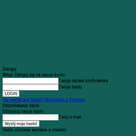
Zaloguj
Witaj! Zaloguj się na swoje konto
Twoja nazwa użytkownika
Twoje hasło
Nie pamiętasz hasła? Skorzystaj z Pomocy
Odzyskiwanie hasła
Odzyskaj swoje hasło
Twój e-mail
Hasło zostanie wysłane e-mailem.