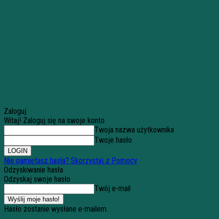
Zaloguj
Witaj! Zaloguj się na swoje konto
Twoja nazwa użytkownika
Twoje hasło
Nie pamiętasz hasła? Skorzystaj z Pomocy
Odzyskiwanie hasła
Odzyskaj swoje hasło
Twój e-mail
Hasło zostanie wysłane e-mailem.