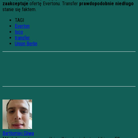
zaakceptuje
ofertę Evertonu. Transfer
prawdopodobnie niedługo
stanie się faktem.
TAGI
Everton
Isco
transfer
Union Berlin
Bartłomiej Gliwa