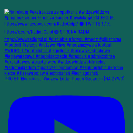
PKO BP Ekstraklasa: Widzew Łódź- Pogoń Szczecin [NA ŻYWO]