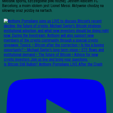
Miłośnik sportu, szczególnie piłki nożnej. Jestem kibicem FC
Barcelony, a moim idolem jest Lionel Messi. Aktywnie chodzę na
siłownię oraz jeżdżę na nartach.
Is Bitcoin Still Bullish? Anthony Pompliano LIVE After the Crash