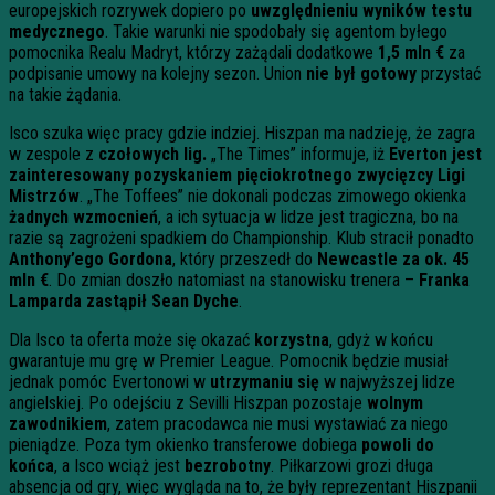
europejskich rozrywek dopiero po
uwzględnieniu wyników testu
medycznego
. Takie warunki nie spodobały się agentom byłego
pomocnika Realu Madryt, którzy zażądali dodatkowe
1,5 mln €
za
podpisanie umowy na kolejny sezon. Union
nie był gotowy
przystać
na takie żądania.
Isco szuka więc pracy gdzie indziej. Hiszpan ma nadzieję, że zagra
w zespole z
czołowych lig.
„The Times” informuje, iż
Everton jest
zainteresowany pozyskaniem pięciokrotnego zwycięzcy Ligi
Mistrzów
. „The Toffees” nie dokonali podczas zimowego okienka
żadnych wzmocnień
, a ich sytuacja w lidze jest tragiczna, bo na
razie są zagrożeni spadkiem do Championship. Klub stracił ponadto
Anthony’ego Gordona
, który przeszedł do
Newcastle za ok. 45
mln €
. Do zmian doszło natomiast na stanowisku trenera –
Franka
Lamparda zastąpił Sean Dyche
.
Dla Isco ta oferta może się okazać
korzystna
, gdyż w końcu
gwarantuje mu grę w Premier League. Pomocnik będzie musiał
jednak pomóc Evertonowi w
utrzymaniu się
w najwyższej lidze
angielskiej. Po odejściu z Sevilli Hiszpan pozostaje
wolnym
zawodnikiem
, zatem pracodawca nie musi wystawiać za niego
pieniądze. Poza tym okienko transferowe dobiega
powoli do
końca
, a Isco wciąż jest
bezrobotny
. Piłkarzowi grozi długa
absencja od gry, więc wygląda na to, że były reprezentant Hiszpanii