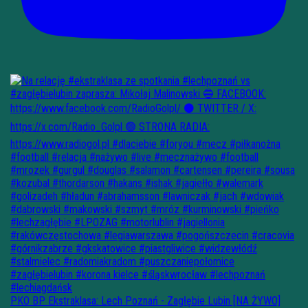
PKO BP Ekstraklasa: Lech Poznań - Zagłębie Lubin [NA ŻYWO]