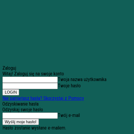
Zaloguj
Witaj! Zaloguj się na swoje konto
Twoja nazwa użytkownika
Twoje hasło
Nie pamiętasz hasła? Skorzystaj z Pomocy
Odzyskiwanie hasła
Odzyskaj swoje hasło
Twój e-mail
Hasło zostanie wysłane e-mailem.