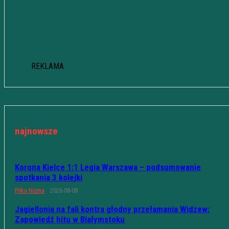
REKLAMA
najnowsze
Korona Kielce 1:1 Legia Warszawa – podsumowanie
spotkania 3 kolejki
Piłka Nożna
2026-08-08
Jagiellonia na fali kontra głodny przełamania Widzew:
Zapowiedź hitu w Białymstoku