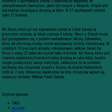
ostatnich 5 spotkaniach zdobył 5 punktów po wygranej ze
zdecydowanym faworytem, jakim był zespół z Neapolu. Empoli jest
najrzadziej strzelającą drużyną w lidze. W 37 spotkaniach zdobyli
tylko 27 bramek.
AS Roma, która już ma zapewniony udział w Lidze Europy w
przyszłym sezonie, w tabeli zajmuje 6 lokatę. Mecz z Empoli może
być pożegnaniem się z polskim wahadłowym Nicolą Zalewskim,
który jak informują media, został wystawiony na listę transferową. W
ostatnich 13 meczach aktualny szkoleniowiec wilków Daniel De
Rossi z usług 22-latka skorzystał tylko 4-krotnie. AS Roma, która jest
czwartą najbardziej bramkostrzelną drużyną w całej lidze, będzie
mogła podwyższyć swoje statystyki, zwłaszcza że w ostatnim
spotkaniu obu zespołów zespół z Rzymu do bramki Niebieskich
trafił aż 7 razy. Wówczas dwukrotnie na listę strzelców wpisał się
najlepszy strzelec Wilków Paulo Dybala.
Szymon Ignacek
TAGI
as roma