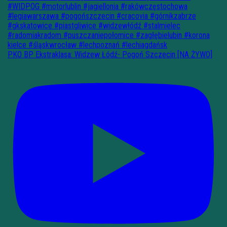
PKO BP Ekstraklasa: Widzew Łódź- Pogoń Szczecin [NA ŻYWO]