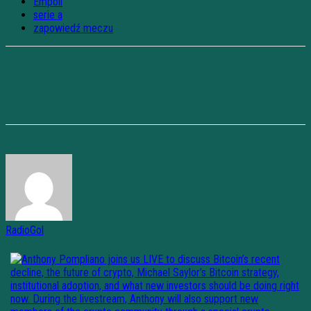
Empoli
serie a
zapowiedź meczu
RadioGol