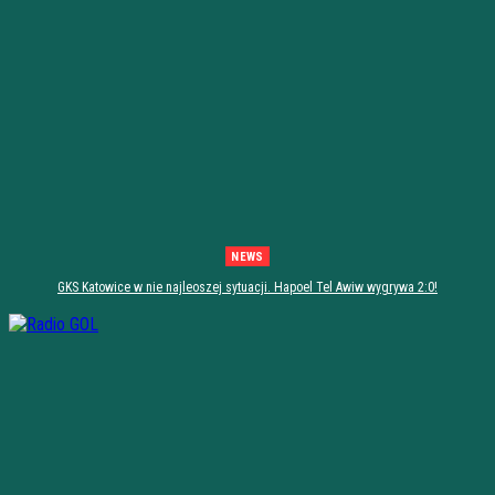
NEWS
GKS Katowice w nie najleoszej sytuacji. Hapoel Tel Awiw wygrywa 2:0!
[PODSUMOWANIE]