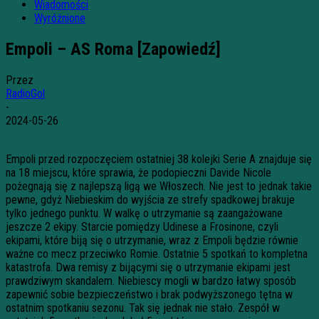
Wiadomości
Wyróżnione
Empoli – AS Roma [Zapowiedź]
Przez
RadioGol
-
2024-05-26
Empoli przed rozpoczęciem ostatniej 38 kolejki Serie A znajduje się
na 18 miejscu, które sprawia, że podopieczni Davide Nicole
pożegnają się z najlepszą ligą we Włoszech. Nie jest to jednak takie
pewne, gdyż Niebieskim do wyjścia ze strefy spadkowej brakuje
tylko jednego punktu. W walkę o utrzymanie są zaangażowane
jeszcze 2 ekipy. Starcie pomiędzy Udinese a Frosinone, czyli
ekipami, które biją się o utrzymanie, wraz z Empoli będzie równie
ważne co mecz przeciwko Romie. Ostatnie 5 spotkań to kompletna
katastrofa. Dwa remisy z bijącymi się o utrzymanie ekipami jest
prawdziwym skandalem. Niebiescy mogli w bardzo łatwy sposób
zapewnić sobie bezpieczeństwo i brak podwyższonego tętna w
ostatnim spotkaniu sezonu. Tak się jednak nie stało. Zespół w