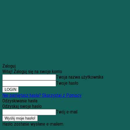
Zaloguj
Witaj! Zaloguj się na swoje konto
Twoja nazwa użytkownika
Twoje hasło
Nie pamiętasz hasła? Skorzystaj z Pomocy
Odzyskiwanie hasła
Odzyskaj swoje hasło
Twój e-mail
Hasło zostanie wysłane e-mailem.