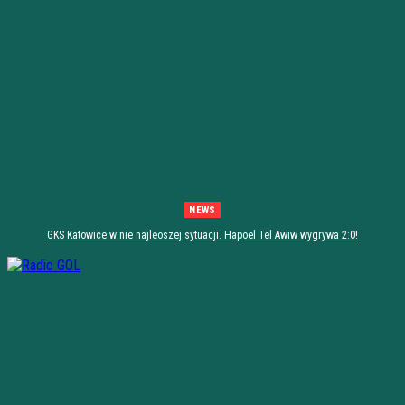
NEWS
GKS Katowice w nie najleoszej sytuacji. Hapoel Tel Awiw wygrywa 2:0!
[PODSUMOWANIE]