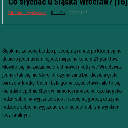
Co słychać u Śląska Wrocław? [16]
2023-01-28
Piłka Nożna
Wyróżnione
RadioGol
Śląsk ma za sobą bardzo przeciętną rundę, po której są na
dopiero jedenaste miejsce, mając na koncie 21 punktów.
Mówiło się ma zadziałać efekt nowej miotły we Wrocławiu,
jednak tak się nie stało i drużyna Ivana Djurdievicia grała
bardzo w kratkę. Celem była górna część stawki, ale to się
nie udało spełnić Śląsk w minionej rundzie bardzo kiepsko
radził sobie na wyjazdach, jest trzecią najgorszą drużyna
radzącą sobie na wyjazdach, co nie jest dobrym wynikiem,
lecz fatalnym.