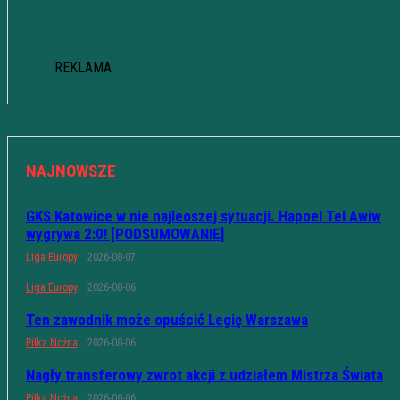
REKLAMA
NAJNOWSZE
GKS Katowice w nie najleoszej sytuacji. Hapoel Tel Awiw
wygrywa 2:0! [PODSUMOWANIE]
Liga Europy
2026-08-07
Liga Europy
2026-08-06
Ten zawodnik może opuścić Legię Warszawa
Piłka Nożna
2026-08-06
Nagły transferowy zwrot akcji z udziałem Mistrza Świata
Piłka Nożna
2026-08-06