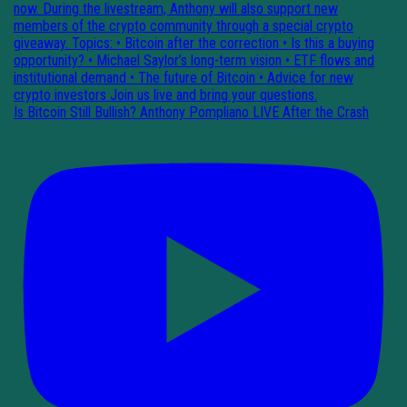
Is Bitcoin Still Bullish? Anthony Pompliano LIVE After the Crash