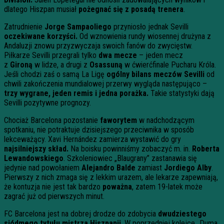
dlatego Hiszpan musiał
pożegnać się z posadą trenera
.
Zatrudnienie
Jorge Sampaoliego
przyniosło jednak Sevilli
oczekiwane korzyści.
Od wznowienia rundy wiosennej drużyna z
Andaluzji znowu przyzwyczaja swoich fanów do zwycięstw.
Piłkarze Sevilli przegrali tylko
dwa mecze
– jeden mecz
z
Gironą
w lidze, a drugi z
Osassuną
w ćwierćfinale Pucharu Króla.
Jeśli chodzi zaś o samą La Ligę
ogólny bilans meczów Sevilli
od
chwili zakończenia mundialowej przerwy wygląda następująco –
trzy wygrane, jeden remis i jedna porażka.
Takie statystyki dają
Sevilli pozytywne prognozy.
Chociaż Barcelona pozostanie
faworytem
w nadchodzącym
spotkaniu, nie potraktuje dzisiejszego przeciwnika w sposób
lekceważący. Xavi Hernández zamierza wystawić do gry
najsilniejszy skład.
Na boisku powinniśmy zobaczyć m. in.
Roberta
Lewandowskiego
. Szkoleniowiec „Blaugrany” zastanawia się
jedynie nad powołaniem
Alejandro Balde
zamiast
Jordiego Alby
.
Pierwszy z nich zmaga się z lekkim urazem, ale lekarze zapewniają,
że kontuzja nie jest tak bardzo
poważna
, zatem 19-latek może
zagrać już od pierwszych minut.
FC Barcelona jest na dobrej drodze do zdobycia
dwudziestego
siódmego tytułu mistrza Hiszpanii
. W poprzedniej kolejce „Duma