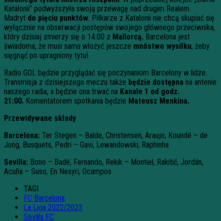
Katalonii” podwyższyła swoją przewagę nad drugim Realem
Madryt
do pięciu punktów
. Piłkarze z Katalonii nie chcą skupiać się
wyłącznie na obserwacji postępów swojego głównego przeciwnika,
który dzisiaj zmierzy się o 14:00 z
Mallorcą.
Barcelona jest
świadoma, że musi sama włożyć jeszcze
mnóstwo wysiłku
, żeby
sięgnąć po upragniony tytuł.
Radio GOL będzie przyglądać się poczynaniom Barcelony w lidze.
Transmisja z dzisiejszego meczu także
będzie dostępna
na antenie
naszego radia, a będzie ona trwać na
Kanale 1
od godz.
21:00.
Komentatorem spotkania będzie
Mateusz Menkina.
Przewidywane składy
Barcelona:
Ter Stegen – Balde, Christensen, Araujo, Koundé – de
Jong, Busquets, Pedri – Gavi, Lewandowski, Raphinha
Sevilla:
Bono – Badé, Fernando, Rekik – Montiel, Rakitić, Jordán,
Acuña – Suso, En Nesyri, Ocampos
TAGI
FC Barcelona
La Liga 2022/2023
Sevilla FC