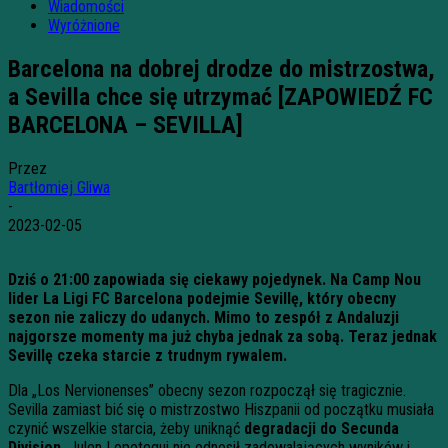
Wiadomości
Wyróżnione
Barcelona na dobrej drodze do mistrzostwa,
a Sevilla chce się utrzymać [ZAPOWIEDŹ FC
BARCELONA – SEVILLA]
Przez
Bartłomiej Gliwa
-
2023-02-05
Dziś o 21:00 zapowiada się ciekawy pojedynek. Na Camp Nou
lider La Ligi FC Barcelona podejmie Sevillę, który obecny
sezon nie zaliczy do udanych. Mimo to zespół z Andaluzji
najgorsze momenty ma już chyba jednak za sobą. Teraz jednak
Sevillę czeka starcie z trudnym rywalem.
Dla „Los Nervionenses” obecny sezon rozpoczął się tragicznie.
Sevilla zamiast bić się o mistrzostwo Hiszpanii od początku musiała
czynić wszelkie starcia, żeby uniknąć
degradacji do Secunda
Division.
Julen Lopetegui nie odnosił zadowalających wyników i