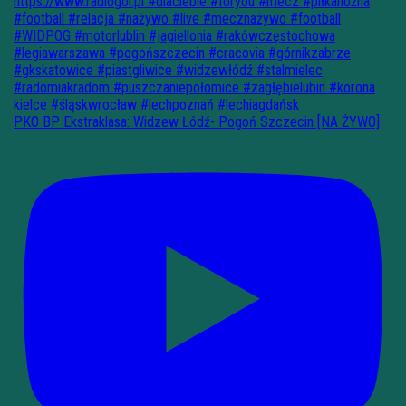
PKO BP Ekstraklasa: Widzew Łódź- Pogoń Szczecin [NA ŻYWO]