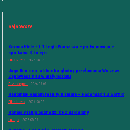
najnowsze
Korona Kielce 1:1 Legia Warszawa – podsumowanie
spotkania 3 kolejki
Piłka Nożna
2026-08-08
Jagiellonia na fali kontra głodny przełamania Widzew:
Zapowiedź hitu w Białymstoku
Bez kategorii
2026-08-08
Radomiak Radom rozbity u siebie – Radomiak 1:3 Górnik
Piłka Nożna
2026-08-08
Ronald Araujo odchodzi z FC Barcelony
La Liga
2026-08-08