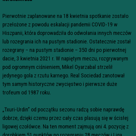
Pierwotnie zaplanowane na 18 kwietnia spotkanie zostało
przełożone z powodu eskalacji pandemii COVID-19 w
Hiszpanii, która doprowadziła do odwołania innych meczów
lub rozegrania ich na pustym stadionie. Ostatecznie został
rozegrany – na pustym stadionie – 350 dni po pierwotnej
dacie, 3 kwietnia 2021 r. W napiętym meczu, rozgrywanym
pod ogromnym ciśnieniem, Mikel Oyarzabal strzelił
jedynego gola z rzutu karnego. Real Sociedad zanotował
tym samym historyczne zwycięstwo i pierwsze duże
trofeum od 1987 roku.
„Txuri-Urdin” od początku sezonu radzą sobie naprawdę
dobrze, dzięki czemu przez cały czas plasują się w ścisłej
ligowej czołówce. Na ten moment zajmują oni 4. pozycję z
dorobkiem 51 punktów po rozegraniu 28 meczów i Liga