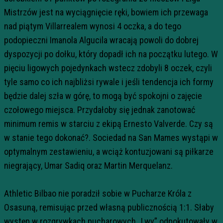
Mistrzów jest na wyciągnięcie ręki, bowiem ich przewaga
nad piątym Villarrealem wynosi 4 oczka, a do tego
podopieczni Imanola Algucila wracają powoli do dobrej
dyspozycji po dołku, który dopadł ich na początku lutego. W
pięciu ligowych pojedynkach wstecz zdobyli 8 oczek, czyli
tyle samo co ich najbliżsi rywale i jeśli tendencja ich formy
będzie dalej szła w górę, to mogą być spokojni o zajęcie
czołowego miejsca. Przydałoby się jednak zanotować
minimum remis w starciu z ekipą Ernesto Valverde. Czy są
w stanie tego dokonać?. Sociedad na San Mames wystąpi w
optymalnym zestawieniu, a wciąż kontuzjowani są piłkarze
niegrający, Umar Sadiq oraz Martin Merquelanz.
Athletic Bilbao nie poradził sobie w Pucharze Króla z
Osasuną, remisując przed własną publicznością 1:1. Słaby
występ w rozgrywkach pucharowych „Lwy” odpokutowały w