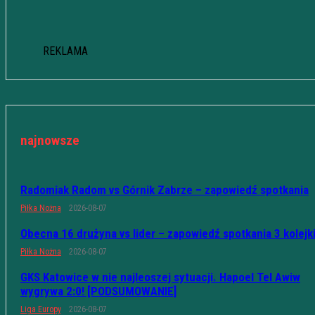
REKLAMA
najnowsze
Radomiak Radom vs Górnik Zabrze – zapowiedź spotkania
Piłka Nożna
2026-08-07
Obecna 16 drużyna vs lider – zapowiedź spotkania 3 kolejk
Piłka Nożna
2026-08-07
GKS Katowice w nie najleoszej sytuacji. Hapoel Tel Awiw
wygrywa 2:0! [PODSUMOWANIE]
Liga Europy
2026-08-07