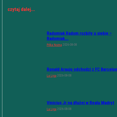
czytaj dalej...
Radomiak Radom rozbity u siebie –
Radomiak...
2026-08-08
Piłka Nożna
Ronald Araujo odchodzi z FC Barcelo
2026-08-08
La Liga
Vinicius Jr na dłużej w Realu Madryt
2026-08-08
La Liga