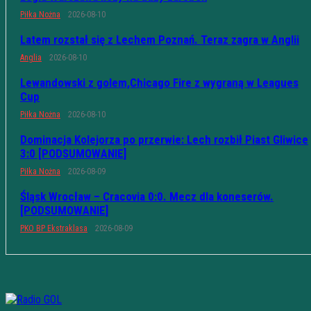
Piłka Nożna
2026-08-10
Latem rozstał się z Lechem Poznań. Teraz zagra w Anglii
Anglia
2026-08-10
Lewandowski z golem,Chicago Fire z wygraną w Leagues
Cup
Piłka Nożna
2026-08-10
Dominacja Kolejorza po przerwie: Lech rozbił Piast Gliwice
3:0 [PODSUMOWANIE]
Piłka Nożna
2026-08-09
Śląsk Wrocław – Cracovia 0:0. Mecz dla koneserów.
[PODSUMOWANIE]
PKO BP Ekstraklasa
2026-08-09