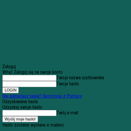
Zaloguj
Witaj! Zaloguj się na swoje konto
Twoja nazwa użytkownika
Twoje hasło
Nie pamiętasz hasła? Skorzystaj z Pomocy
Odzyskiwanie hasła
Odzyskaj swoje hasło
Twój e-mail
Hasło zostanie wysłane e-mailem.