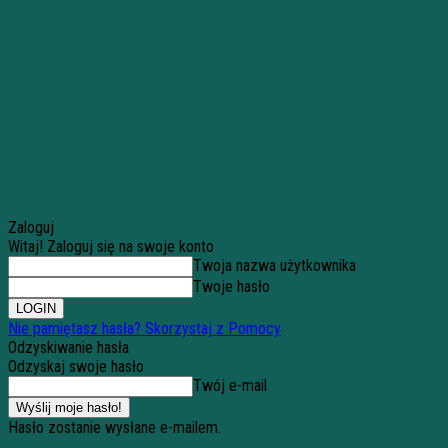
Zaloguj
Witaj! Zaloguj się na swoje konto
Twoja nazwa użytkownika
Twoje hasło
Nie pamiętasz hasła? Skorzystaj z Pomocy
Odzyskiwanie hasła
Odzyskaj swoje hasło
Twój e-mail
Hasło zostanie wysłane e-mailem.