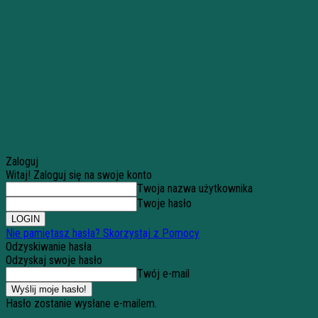
Zaloguj
Witaj! Zaloguj się na swoje konto
Twoja nazwa użytkownika
Twoje hasło
Nie pamiętasz hasła? Skorzystaj z Pomocy
Odzyskiwanie hasła
Odzyskaj swoje hasło
Twój e-mail
Hasło zostanie wysłane e-mailem.