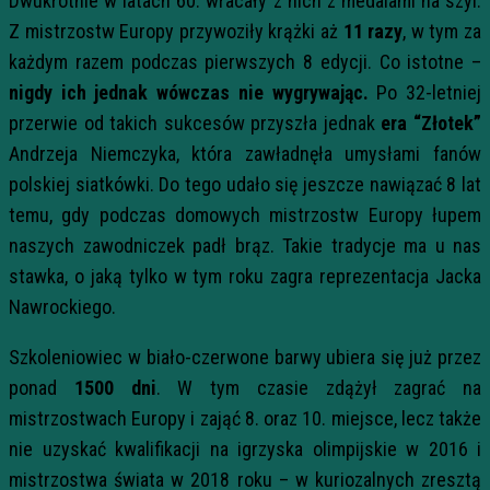
Dwukrotnie w latach 60. wracały z nich z medalami na szyi.
Z mistrzostw Europy przywoziły krążki aż
11 razy
, w tym za
każdym razem podczas pierwszych 8 edycji. Co istotne –
nigdy ich jednak wówczas nie wygrywając.
Po 32-letniej
przerwie od takich sukcesów przyszła jednak
era “Złotek”
Andrzeja Niemczyka, która zawładnęła umysłami fanów
polskiej siatkówki. Do tego udało się jeszcze nawiązać 8 lat
temu, gdy podczas domowych mistrzostw Europy łupem
naszych zawodniczek padł brąz. Takie tradycje ma u nas
stawka, o jaką tylko w tym roku zagra reprezentacja Jacka
Nawrockiego.
Szkoleniowiec w biało-czerwone barwy ubiera się już przez
ponad
1500 dni
. W tym czasie zdążył zagrać na
mistrzostwach Europy i zająć 8. oraz 10. miejsce, lecz także
nie uzyskać kwalifikacji na igrzyska olimpijskie w 2016 i
mistrzostwa świata w 2018 roku – w kuriozalnych zresztą