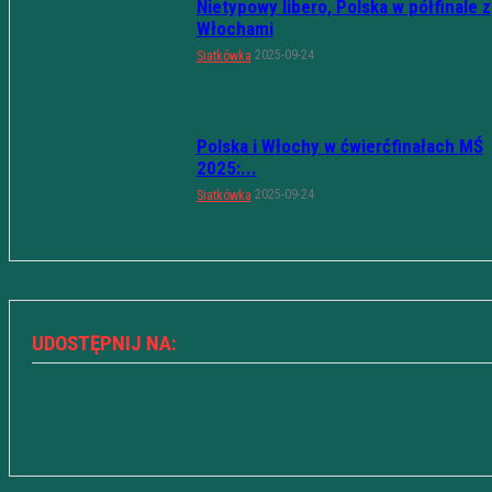
Nietypowy libero, Polska w półfinale z
Włochami
2025-09-24
Siatkówka
Polska i Włochy w ćwierćfinałach MŚ
2025:...
2025-09-24
Siatkówka
UDOSTĘPNIJ NA: