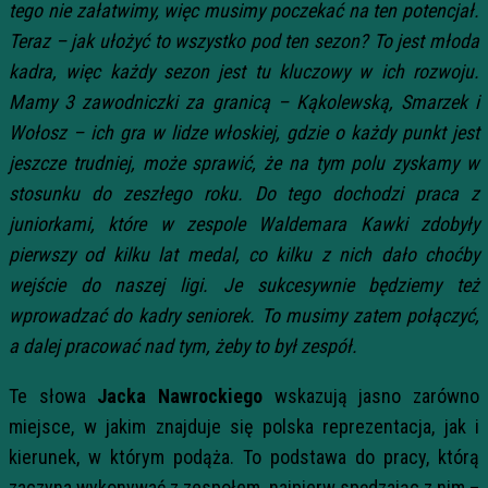
tego nie załatwimy, więc musimy poczekać na ten potencjał.
Teraz – jak ułożyć to wszystko pod ten sezon? To jest młoda
kadra, więc każdy sezon jest tu kluczowy w ich rozwoju.
Mamy 3 zawodniczki za granicą – Kąkolewską, Smarzek i
Wołosz – ich gra w lidze włoskiej, gdzie o każdy punkt jest
jeszcze trudniej, może sprawić, że na tym polu zyskamy w
stosunku do zeszłego roku. Do tego dochodzi praca z
juniorkami, które w zespole Waldemara Kawki zdobyły
pierwszy od kilku lat medal, co kilku z nich dało choćby
wejście do naszej ligi. Je sukcesywnie będziemy też
wprowadzać do kadry seniorek. To musimy zatem połączyć,
a dalej pracować nad tym, żeby to był zespół.
Te słowa
Jacka Nawrockiego
wskazują jasno zarówno
miejsce, w jakim znajduje się polska reprezentacja, jak i
kierunek, w którym podąża. To podstawa do pracy, którą
zaczyna wykonywać z zespołem, najpierw spędzając z nim –