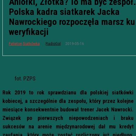
Aniołki, Złotka? To ma być zespół.
Polska kadra siatkarek Jacka
Nawrockiego rozpoczęła marsz ku
weryfikacji
2019-05-16
Felieton
Siatkówka
RadioGol
fot. PZPS
Rok 2019 to rok sprawdzianu dla polskiej siatkówki
kobiecej, a szczególnie dla zespołu, który przez kolejne
miesiące konsekwentnie budował trener Jacek Nawrocki.
Związek po pierwszych niepowodzeniach i braku
sukcesów na arenie międzynarodowej dał mu kredyt
zaufania, który może zostać rozliczony już niedługo.