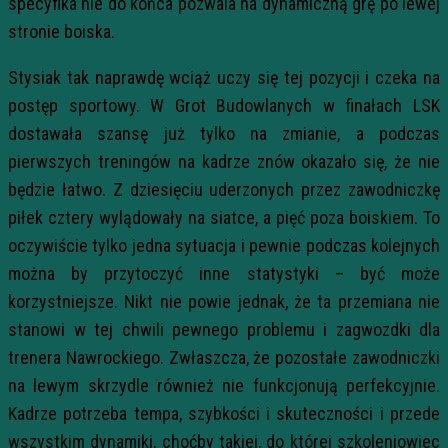
specyfika nie do końca pozwala na dynamiczną grę po lewej
stronie boiska.
Stysiak tak naprawdę wciąż uczy się tej pozycji i czeka na
postęp sportowy. W Grot Budowlanych w finałach LSK
dostawała szansę już tylko na zmianie, a podczas
pierwszych treningów na kadrze znów okazało się, że nie
będzie łatwo. Z dziesięciu uderzonych przez zawodniczkę
piłek cztery wylądowały na siatce, a pięć poza boiskiem. To
oczywiście tylko jedna sytuacja i pewnie podczas kolejnych
można by przytoczyć inne statystyki – być może
korzystniejsze. Nikt nie powie jednak, że ta przemiana nie
stanowi w tej chwili pewnego problemu i zagwozdki dla
trenera Nawrockiego. Zwłaszcza, że pozostałe zawodniczki
na lewym skrzydle również nie funkcjonują perfekcyjnie.
Kadrze potrzeba tempa, szybkości i skuteczności i przede
wszystkim dynamiki, choćby takiej, do której szkoleniowiec