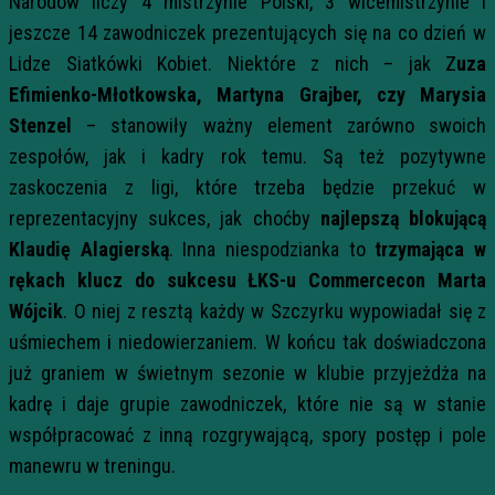
Narodów liczy 4 mistrzynie Polski, 3 wicemistrzynie i
jeszcze 14 zawodniczek prezentujących się na co dzień w
Lidze Siatkówki Kobiet. Niektóre z nich – jak Z
uza
Efimienko-Młotkowska, Martyna Grajber, czy Marysia
Stenzel
– stanowiły ważny element zarówno swoich
zespołów, jak i kadry rok temu. Są też pozytywne
zaskoczenia z ligi, które trzeba będzie przekuć w
reprezentacyjny sukces, jak choćby
najlepszą blokującą
Klaudię Alagierską
. Inna niespodzianka to
trzymająca w
rękach klucz do sukcesu ŁKS-u Commercecon Marta
Wójcik
. O niej z resztą każdy w Szczyrku wypowiadał się z
uśmiechem i niedowierzaniem. W końcu tak doświadczona
już graniem w świetnym sezonie w klubie przyjeżdża na
kadrę i daje grupie zawodniczek, które nie są w stanie
współpracować z inną rozgrywającą, spory postęp i pole
manewru w treningu.