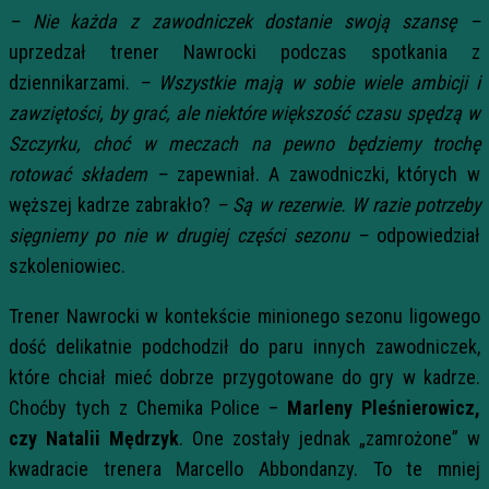
– Nie każda z zawodniczek dostanie swoją szansę –
uprzedzał trener Nawrocki podczas spotkania z
dziennikarzami.
– Wszystkie mają w sobie wiele ambicji i
zawziętości, by grać, ale niektóre większość czasu spędzą w
Szczyrku, choć w meczach na pewno będziemy trochę
rotować składem –
zapewniał. A zawodniczki, których w
węższej kadrze zabrakło?
– Są w rezerwie. W razie potrzeby
sięgniemy po nie w drugiej części sezonu –
odpowiedział
szkoleniowiec.
Trener Nawrocki w kontekście minionego sezonu ligowego
dość delikatnie podchodził do paru innych zawodniczek,
które chciał mieć dobrze przygotowane do gry w kadrze.
Choćby tych z Chemika Police –
Marleny Pleśnierowicz,
czy Natalii Mędrzyk
. One zostały jednak „zamrożone” w
kwadracie trenera Marcello Abbondanzy. To te mniej