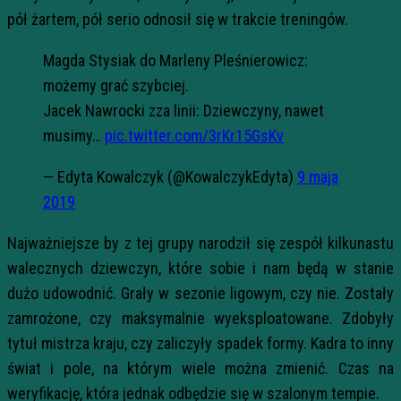
pół żartem, pół serio odnosił się w trakcie treningów.
Magda Stysiak do Marleny Pleśnierowicz:
możemy grać szybciej.
Jacek Nawrocki zza linii: Dziewczyny, nawet
musimy…
pic.twitter.com/3rKr15GsKv
— Edyta Kowalczyk (@KowalczykEdyta)
9 maja
2019
Najważniejsze by z tej grupy narodził się zespół kilkunastu
walecznych dziewczyn, które sobie i nam będą w stanie
dużo udowodnić. Grały w sezonie ligowym, czy nie. Zostały
zamrożone, czy maksymalnie wyeksploatowane. Zdobyły
tytuł mistrza kraju, czy zaliczyły spadek formy. Kadra to inny
świat i pole, na którym wiele można zmienić. Czas na
weryfikację, która jednak odbędzie się w szalonym tempie.