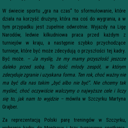
W świecie sportu „gra na czas” to sformułowanie, które
działa na korzyść drużyny, która ma coś do wygrania, a w
tym przypadku jest zupełnie odwrotnie. Wyjazdy na Ligę
Narodów, ledwie kilkudniowa praca przed każdym z
turniejów w kraju, a następnie szybko przychodzące
turnieje, które być może zdecydują o przyszłości tej kadry.
Być może.
– Ja myślę, że my mamy przyszłość jeszcze
daleko przed sobą. To dość młody zespół, w którym
zdecyduje zgranie i uzyskana forma. Ten rok, choć ważny nie
ma być dla nas takim „być albo nie być”. Nie chcemy tak
myśleć, choć oczywiście walczymy o najwyższe cele i liczy
się to, jak nam to wyjdzie –
mówiła w Szczyrku Martyna
Grajber.
Za reprezentacją Polski parę treningów w Szczyrku,
wybranie kadry do Montreux i trzy turniejowe spotkania.