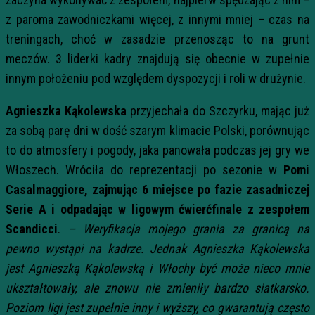
z paroma zawodniczkami więcej, z innymi mniej – czas na
treningach, choć w zasadzie przenosząc to na grunt
meczów. 3 liderki kadry znajdują się obecnie w zupełnie
innym położeniu pod względem dyspozycji i roli w drużynie.
Agnieszka Kąkolewska
przyjechała do Szczyrku, mając już
za sobą parę dni w dość szarym klimacie Polski, porównując
to do atmosfery i pogody, jaka panowała podczas jej gry we
Włoszech. Wróciła do reprezentacji po sezonie w
Pomi
Casalmaggiore, zajmując 6 miejsce po fazie zasadniczej
Serie A i odpadając w ligowym ćwierćfinale z zespołem
Scandicci
.
– Weryfikacja mojego grania za granicą na
pewno wystąpi na kadrze. Jednak Agnieszka Kąkolewska
jest Agnieszką Kąkolewską i Włochy być może nieco mnie
ukształtowały, ale znowu nie zmieniły bardzo siatkarsko.
Poziom ligi jest zupełnie inny i wyższy, co gwarantują często