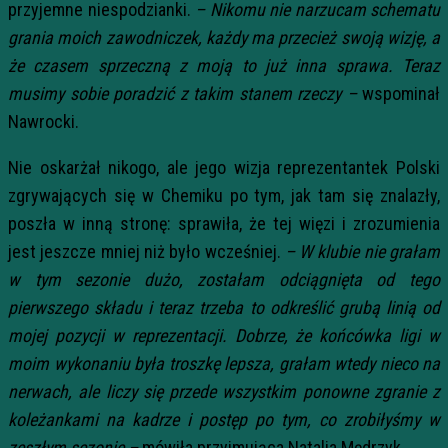
przyjemne niespodzianki.
– Nikomu nie narzucam schematu
grania moich zawodniczek, każdy ma przecież swoją wizję, a
że czasem sprzeczną z moją to już inna sprawa. Teraz
musimy sobie poradzić z takim stanem rzeczy –
wspominał
Nawrocki.
Nie oskarżał nikogo, ale jego wizja reprezentantek Polski
zgrywających się w Chemiku po tym, jak tam się znalazły,
poszła w inną stronę: sprawiła, że tej więzi i zrozumienia
jest jeszcze mniej niż było wcześniej.
– W klubie nie grałam
w tym sezonie dużo, zostałam odciągnięta od tego
pierwszego składu i teraz trzeba to odkreślić grubą linią od
mojej pozycji w reprezentacji. Dobrze, że końcówka ligi w
moim wykonaniu była troszkę lepsza, grałam wtedy nieco na
nerwach, ale liczy się przede wszystkim ponowne zgranie z
koleżankami na kadrze i postęp po tym, co zrobiłyśmy w
zeszłym sezonie –
mówiła przyjmująca Natalia Mędrzyk.