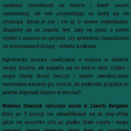
najlepsze zawodniczki na świecie i liderki swoich
reprezentacji, ale cele przyjeżdżając na kadrę się nie
zmieniają. Każdy je zna i nie są to sprawy indywidualne.
Skupiamy się na zespole, tym, żeby się zgrać, a potem
myśleć o awansie na igrzyska, czy sprawieniu niespodzianki
na mistrzostwach Europy –
mówiła środkowa.
Kąkolewska musiała rywalizować o miejsce w składzie
swojej drużyny, ale pojawiła się na kadrze dość szybko i
mogła chwilę dłużej ćwiczyć z innymi zawodniczkami
ewentualne warianty gry, choć te, jak podkreśla, przyjdzie im
pewnie dogrywać dopiero w meczach.
Malwina Smarzek zaliczyła sezon w Zanetti Bergamo
,
który po 9 pozycji nie zakwalifikował się do play-offów,
gdzie nie wszystko szło jej gładko. Grała często i mogła
poprawić pewne elementy, które będą jej przydatne