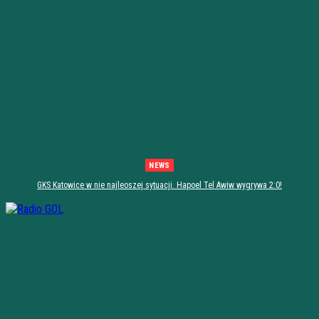
NEWS
GKS Katowice w nie najleoszej sytuacji. Hapoel Tel Awiw wygrywa 2:0!
[PODSUMOWANIE]