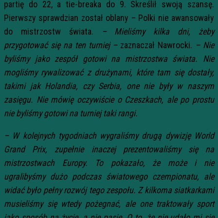
partię do 22, a tie-breaka do 9. Skreślił swoją szansę.
Pierwszy sprawdzian został oblany – Polki nie awansowały
do mistrzostw świata.
– Mieliśmy kilka dni, żeby
przygotować się na ten turniej –
zaznaczał Nawrocki.
– Nie
byliśmy jako zespół gotowi na mistrzostwa świata. Nie
mogliśmy rywalizować z drużynami, które tam się dostały,
takimi jak Holandia, czy Serbia, one nie były w naszym
zasięgu. Nie mówię oczywiście o Czeszkach, ale po prostu
nie byliśmy gotowi na turniej taki rangi.
– W kolejnych tygodniach wygraliśmy drugą dywizję World
Grand Prix, zupełnie inaczej prezentowaliśmy się na
mistrzostwach Europy. To pokazało, że może i nie
ugralibyśmy dużo podczas światowego czempionatu, ale
widać było pełny rozwój tego zespołu. Z kilkoma siatkarkami
musieliśmy się wtedy pożegnać, ale one traktowały sport
jako sposób na życie, a nie pasję. O to, że nie udało mi się