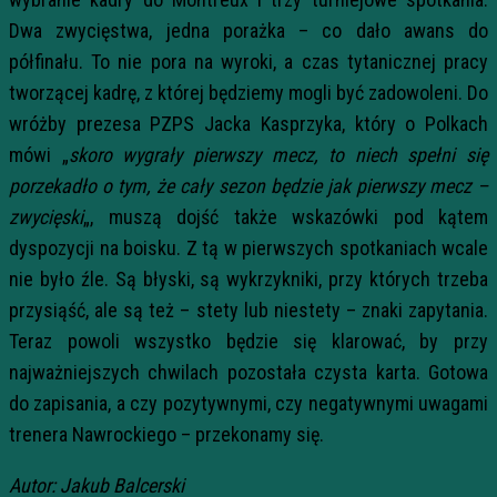
Dwa zwycięstwa, jedna porażka – co dało awans do
półfinału. To nie pora na wyroki, a czas tytanicznej pracy
tworzącej kadrę, z której będziemy mogli być zadowoleni. Do
wróżby prezesa PZPS Jacka Kasprzyka, który o Polkach
mówi „
skoro wygrały pierwszy mecz, to niech spełni się
porzekadło o tym, że cały sezon będzie jak pierwszy mecz –
zwycięski
„, muszą dojść także wskazówki pod kątem
dyspozycji na boisku. Z tą w pierwszych spotkaniach wcale
nie było źle. Są błyski, są wykrzykniki, przy których trzeba
przysiąść, ale są też – stety lub niestety – znaki zapytania.
Teraz powoli wszystko będzie się klarować, by przy
najważniejszych chwilach pozostała czysta karta. Gotowa
do zapisania, a czy pozytywnymi, czy negatywnymi uwagami
trenera Nawrockiego – przekonamy się.
Autor: Jakub Balcerski