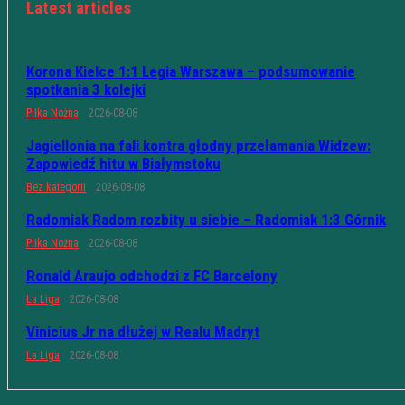
Latest articles
Korona Kielce 1:1 Legia Warszawa – podsumowanie
spotkania 3 kolejki
Piłka Nożna
2026-08-08
Jagiellonia na fali kontra głodny przełamania Widzew:
Zapowiedź hitu w Białymstoku
Bez kategorii
2026-08-08
Radomiak Radom rozbity u siebie – Radomiak 1:3 Górnik
Piłka Nożna
2026-08-08
Ronald Araujo odchodzi z FC Barcelony
La Liga
2026-08-08
Vinicius Jr na dłużej w Realu Madryt
La Liga
2026-08-08