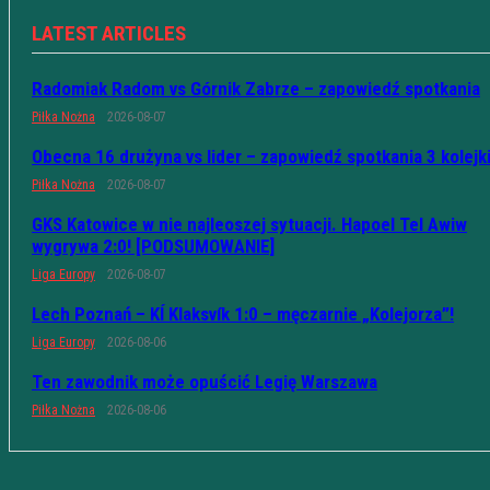
LATEST ARTICLES
Radomiak Radom vs Górnik Zabrze – zapowiedź spotkania
Piłka Nożna
2026-08-07
Obecna 16 drużyna vs lider – zapowiedź spotkania 3 kolejk
Piłka Nożna
2026-08-07
GKS Katowice w nie najleoszej sytuacji. Hapoel Tel Awiw
wygrywa 2:0! [PODSUMOWANIE]
Liga Europy
2026-08-07
Lech Poznań – KÍ Klaksvík 1:0 – męczarnie „Kolejorza”!
Liga Europy
2026-08-06
Ten zawodnik może opuścić Legię Warszawa
Piłka Nożna
2026-08-06