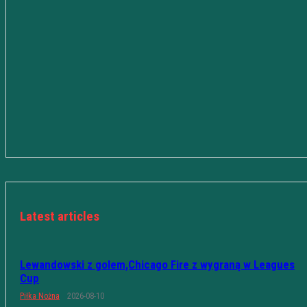
Latest articles
Lewandowski z golem,Chicago Fire z wygraną w Leagues
Cup
Piłka Nożna
2026-08-10