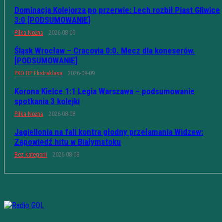
Dominacja Kolejorza po przerwie: Lech rozbił Piast Gliwice
3:0 [PODSUMOWANIE]
Piłka Nożna
2026-08-09
Śląsk Wrocław – Cracovia 0:0. Mecz dla koneserów.
[PODSUMOWANIE]
PKO BP Ekstraklasa
2026-08-09
Korona Kielce 1:1 Legia Warszawa – podsumowanie
spotkania 3 kolejki
Piłka Nożna
2026-08-08
Jagiellonia na fali kontra głodny przełamania Widzew:
Zapowiedź hitu w Białymstoku
Bez kategorii
2026-08-08