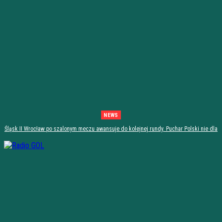
NEWS
Śląsk II Wrocław po szalonym meczu awansuje do kolejnej rundy. Puchar Polski nie dla
Stali Stalowa Wola! [PODSUMOWANIE]