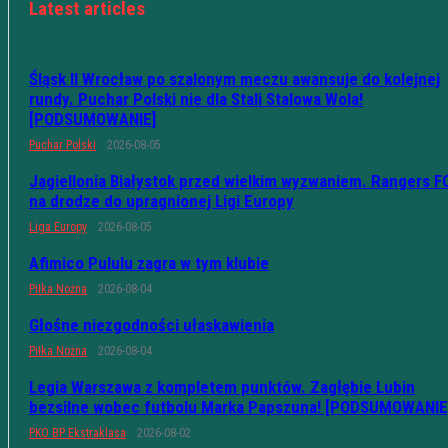
Latest articles
Śląsk II Wrocław po szalonym meczu awansuje do kolejnej
rundy. Puchar Polski nie dla Stali Stalowa Wola!
[PODSUMOWANIE]
Puchar Polski
2026-08-05
Jagiellonia Białystok przed wielkim wyzwaniem. Rangers F
na drodze do upragnionej Ligi Europy
Liga Europy
2026-08-05
Afimico Pululu zagra w tym klubie
Piłka Nożna
2026-08-04
Głośne niezgodności ułaskawienia
Piłka Nożna
2026-08-04
Legia Warszawa z kompletem punktów. Zagłębie Lubin
bezsilne wobec futbolu Marka Papszuna! [PODSUMOWANIE
PKO BP Ekstraklasa
2026-08-02