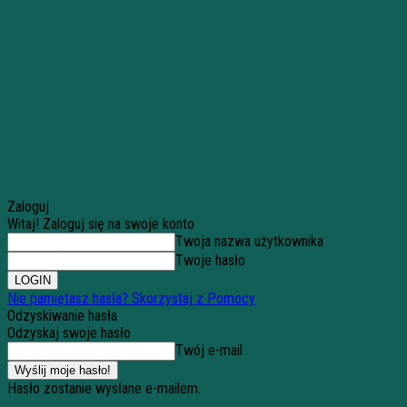
Zaloguj
Witaj! Zaloguj się na swoje konto
Twoja nazwa użytkownika
Twoje hasło
Nie pamiętasz hasła? Skorzystaj z Pomocy
Odzyskiwanie hasła
Odzyskaj swoje hasło
Twój e-mail
Hasło zostanie wysłane e-mailem.