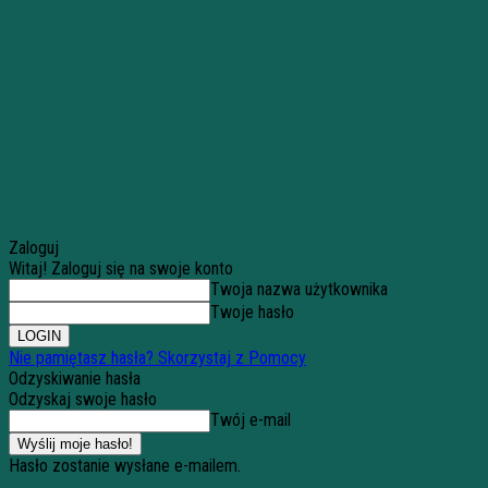
Zaloguj
Witaj! Zaloguj się na swoje konto
Twoja nazwa użytkownika
Twoje hasło
Nie pamiętasz hasła? Skorzystaj z Pomocy
Odzyskiwanie hasła
Odzyskaj swoje hasło
Twój e-mail
Hasło zostanie wysłane e-mailem.