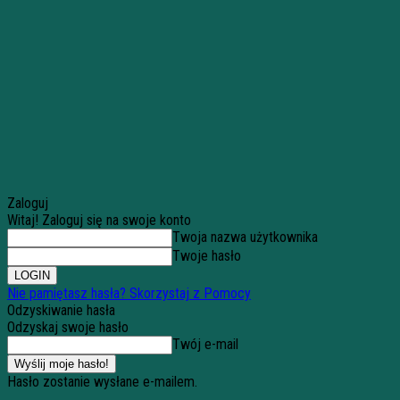
Zaloguj
Witaj! Zaloguj się na swoje konto
Twoja nazwa użytkownika
Twoje hasło
Nie pamiętasz hasła? Skorzystaj z Pomocy
Odzyskiwanie hasła
Odzyskaj swoje hasło
Twój e-mail
Hasło zostanie wysłane e-mailem.